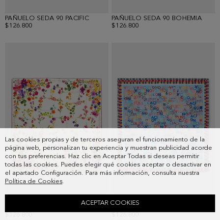
PAÑUELO SEDA 90 PACIFIC
PAÑUELO SEDA 90 BOHEMIA
$126.800
$126.800
Las cookies propias y de terceros aseguran el funcionamiento de la
página web, personalizan tu experiencia y muestran publicidad acorde
con tus preferencias. Haz clic en Aceptar Todas si deseas permitir
todas las cookies. Puedes elegir qué cookies aceptar o desactivar en
el apartado Configuración. Para más información, consulta nuestra
Política de Cookies
.
ACEPTAR COOKIES
PAÑUELO SEDA 90 BOTÁNICO
PAÑUELO SEDA 90 GINZA
$126.800
$126.800