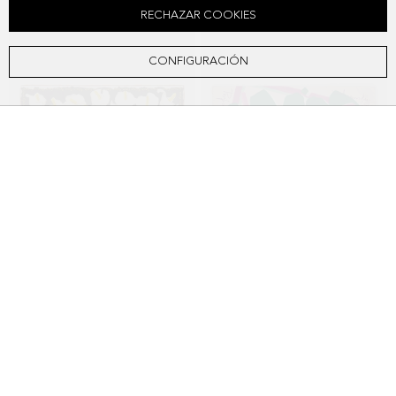
RECHAZAR COOKIES
CONFIGURACIÓN
PAÑUELO SEDA 90 CALA
PAÑUELO SEDA 90 TROPICALA
$126.800
$126.800