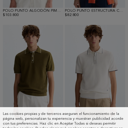
POLO PUNTO ALGODÓN PIMA RAYAS
POLO PUNTO ESTRUCTURA CUBOS
$103.800
$82.800
Las cookies propias y de terceros aseguran el funcionamiento de la
página web, personalizan tu experiencia y muestran publicidad acorde
POLO PUNTO ESTRUCTURA
POLO PUNTO ESTRUCTURA
con tus preferencias. Haz clic en Aceptar Todas si deseas permitir
$103.800
$103.800