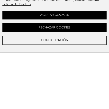
el apartado Configuración. Para más información, consulta nuestra
Política de Cookies
.
ACEPTAR COOKIES
RECHAZAR COOKIES
CONFIGURACIÓN
CARTERA CON MONEDERO SOHO
CARTERA CON MONEDERO SOHO
$72.800
$62.800