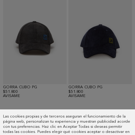
GORRA CUBO PG
GORRA CUBO PG
$51.800
$51.800
AVISAME
AVISAME
Mostrando
8
resultados.
Las cookies propias y de terceros aseguran el funcionamiento de la
página web, personalizan tu experiencia y muestran publicidad acorde
con tus preferencias. Haz clic en Aceptar Todas si deseas permitir
todas las cookies. Puedes elegir qué cookies aceptar o desactivar en