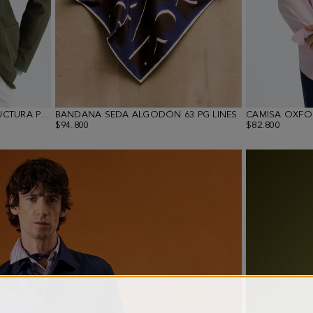
CHAQUETA RELAXED FIT ESTRUCTURA PUNTO ALGODÓN
BANDANA SEDA ALGODÓN 63 PG LINES
CAMISA OXFO
$94.800
$82.800