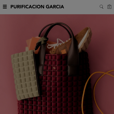
Purificacion
C
0
SEARC
Garcia