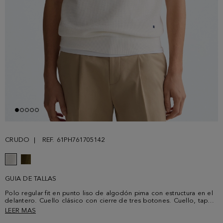
CRUDO
REF. 61PH761705142
GUIA DE TALLAS
Polo regular fit en punto liso de algodón pima con estructura en el
delantero. Cuello clásico con cierre de tres botones. Cuello, tapeta
y puños con perfil a contraste y pespuntes a contraste en los
LEER MAS
hombros. Logo cubo bordado a contraste en el bajo delantero. El