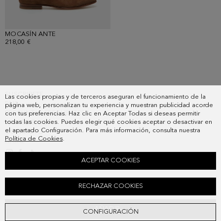
MOCASÍN ANTE
- MARRÓN
218,00 €
SUSCRIBETE
Las cookies propias y de terceros aseguran el funcionamiento de la
PAIS
página web, personalizan tu experiencia y muestran publicidad acorde
PREGUNTAS FRECUENTES
con tus preferencias. Haz clic en Aceptar Todas si deseas permitir
todas las cookies. Puedes elegir qué cookies aceptar o desactivar en
MIS PEDIDOS
el apartado Configuración. Para más información, consulta nuestra
CONTACTO
Política de Cookies
.
LEGAL
ACEPTAR COOKIES
POLO PUNTO ESTRUCTURA
RECHAZAR COOKIES
Precio anterior:
98,00 €
Precio actual:
80,00 €
AÑADIR
CONFIGURACIÓN