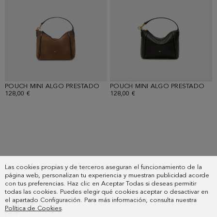
POUCH MINI ALGO PRESTADO
POUCH MINI ALGO PRESTADO
128,00 €
128,00 €
Se
han
cargado
Las cookies propias y de terceros aseguran el funcionamiento de la
página web, personalizan tu experiencia y muestran publicidad acorde
9
con tus preferencias. Haz clic en Aceptar Todas si deseas permitir
artículos
todas las cookies. Puedes elegir qué cookies aceptar o desactivar en
más.
el apartado Configuración. Para más información, consulta nuestra
SUSCRIBETE
Mostrando
Política de Cookies
.
PAIS
24