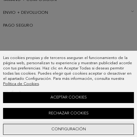
ENVIO + DEVOLUCION
PAGO SEGURO
SUSCRIBETE
Las cookies propias y de terceros aseguran el funcionamiento de la
PAIS
página web, personalizan tu experiencia y muestran publicidad acorde
PREGUNTAS FRECUENTES
con tus preferencias. Haz clic en Aceptar Todas si deseas permitir
todas las cookies. Puedes elegir qué cookies aceptar o desactivar en
MIS PEDIDOS
el apartado Configuración. Para más información, consulta nuestra
CONTACTO
Política de Cookies
.
LEGAL
ACEPTAR COOKIES
FUNDA GAFAS PG
RECHAZAR COOKIES
28,00 €
AÑADIR
CONFIGURACIÓN