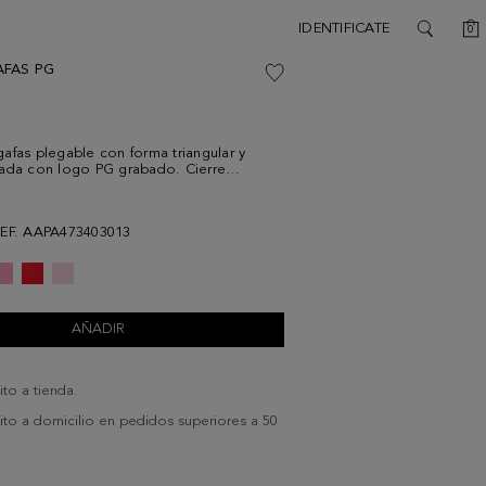
C
IDENTIFICATE
0
SEARCH
AFAS PG
afas plegable con forma triangular y
zada con logo PG grabado. Cierre
e interior de terciopelo suave.
EF. AAPA473403013
AÑADIR
ito a tienda.
uito a domicilio en pedidos superiores a 50