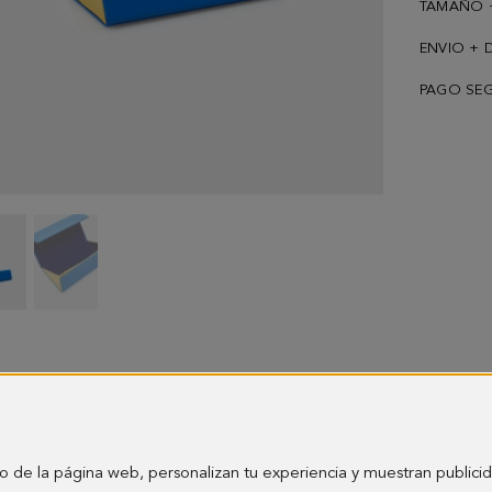
TAMAÑO 
ENVIO + 
PAGO SE
Funda
Funda
gafas
gafas
PG
PG
-
-
imagen
imagen
1
2
o de la página web, personalizan tu experiencia y muestran publici