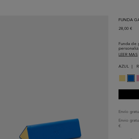
FUNDA G
28,00 €
Funda de g
personali
magnético 
LEER MAS
AZUL
R
Envío gratu
Envio grat
€.