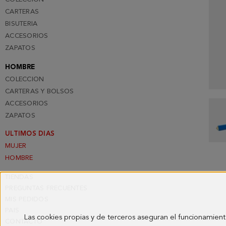
CARTERAS
BISUTERIA
ACCESORIOS
ZAPATOS
HOMBRE
COLECCION
CARTERAS Y BOLSOS
ACCESORIOS
ZAPATOS
ULTIMOS DIAS
MUJER
HOMBRE
TIENDAS
PREGUNTAS FRECUENTES
MIS PEDIDOS
PAIS
Las cookies propias y de terceros aseguran el funcionamient
CONTACTO