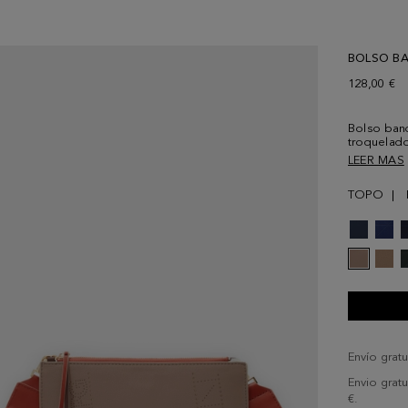
BOLSO B
128,00 €
Bolso band
troquelado
estampado 
LEER MAS
cremallera
en piel a 
TOPO
Envío gratu
Envio grat
€.