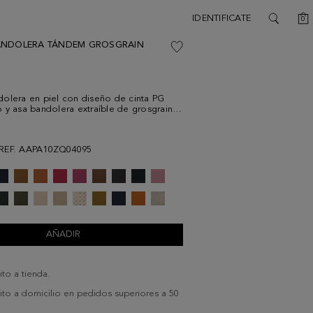
C
IDENTIFICATE
0
SEARCH
ANDOLERA TÁNDEM GROSGRAIN
olera en piel con diseño de cinta PG
 y asa bandolera extraíble de grosgrain
con cinta PG multicolor. Cierre de
 con tirador en piel a contraste e interior
tono.
REF. AAPA10ZQ04095
AÑADIR
ito a tienda.
uito a domicilio en pedidos superiores a 50