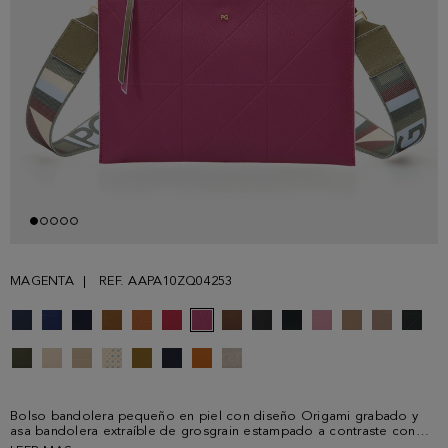
MAGENTA
REF. AAPA10ZQ04253
Bolso bandolera pequeño en piel con diseño Origami grabado y
asa bandolera extraíble de grosgrain estampado a contraste con
Cinta PG multicolor. Cierre de cremallera con tirador e interior en