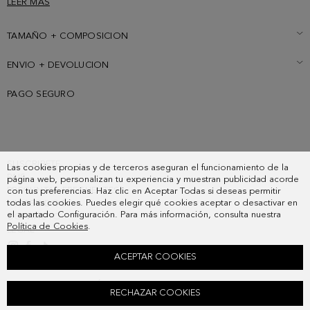
LEER MAS
piel a contraste. Detalle de logo PG metálico.
TAMAÑO + COMPOSICION
ENVIO + DEVOLUCION
PAGO SEGURO
SUSCRIBETE
Las cookies propias y de terceros aseguran el funcionamiento de la
PAIS
página web, personalizan tu experiencia y muestran publicidad acorde
PREGUNTAS FRECUENTES
con tus preferencias. Haz clic en Aceptar Todas si deseas permitir
todas las cookies. Puedes elegir qué cookies aceptar o desactivar en
MIS PEDIDOS
el apartado Configuración. Para más información, consulta nuestra
CONTACTO
Política de Cookies
.
LEGAL
ACEPTAR COOKIES
BOLSO BANDOLERA TÁNDEM GROSGRAIN
RECHAZAR COOKIES
118,00 €