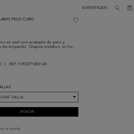
C
IDENTIFICATE
0
SEARCH
LANO PELO CUBO
ano en piel con acabado de pelo y
 de leopardo. Chapón metálico en forma
 el delantero. Plantilla de piel a
 tacón plano en forma de cubo a
y suela de goma.
O
REF. 51PZZP1200124
TALLAS
IONE TALLA
AÑADIR
ito a tienda.