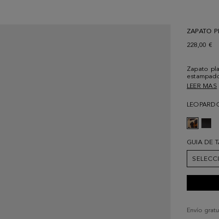
ZAPATO P
228,00 €
Zapato pl
estampado
de cubo en
LEER MAS
contraste,
contraste 
LEOPARD
GUIA DE 
SELECC
Envío gratu