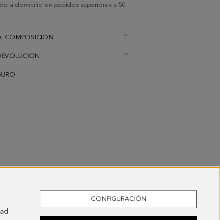
uito a domicilio en pedidos superiores a 50
+ COMPOSICION
DEVOLUCION
GURO
CONFIGURACIÓN
dad