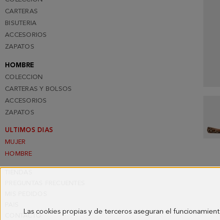
CARTERAS
BISUTERIA
ACCESORIOS
ZAPATOS
HOMBRE
COLECCION
CARTERAS Y BOLSOS
ACCESORIOS
ZAPATOS
ULTIMOS DIAS
MUJER
HOMBRE
TIENDAS
PREGUNTAS FRECUENTES
MIS PEDIDOS
PAIS
Las cookies propias y de terceros aseguran el funcionamient
CONTACTO