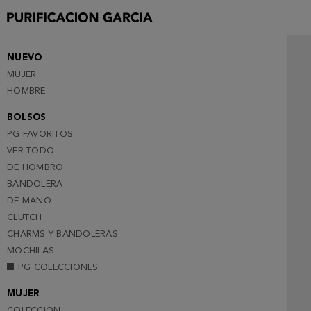
35
36
37
NUEVO
MUJER
38
HOMBRE
39
BOLSOS
40
PG FAVORITOS
41
VER TODO
DE HOMBRO
BANDOLERA
DE MANO
CLUTCH
CHARMS Y BANDOLERAS
MOCHILAS
PG COLECCIONES
MUJER
COLECCION