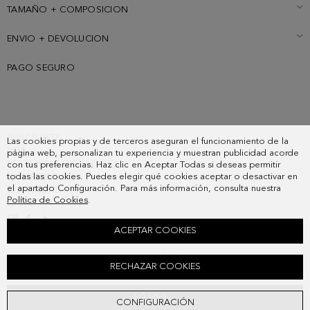
TAMAÑO + COMPOSICION
ENVIO + DEVOLUCION
PAGO SEGURO
SUSCRIBETE
Las cookies propias y de terceros aseguran el funcionamiento de la
PAIS
página web, personalizan tu experiencia y muestran publicidad acorde
PREGUNTAS FRECUENTES
con tus preferencias. Haz clic en Aceptar Todas si deseas permitir
todas las cookies. Puedes elegir qué cookies aceptar o desactivar en
MIS PEDIDOS
el apartado Configuración. Para más información, consulta nuestra
CONTACTO
Política de Cookies
.
LEGAL
ACEPTAR COOKIES
TARJETERO MONEDERO COMBINACIÓN ÚNICA
RECHAZAR COOKIES
48,00 €
AÑADIR
CONFIGURACIÓN