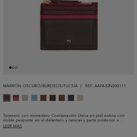
MARRÓN OSCURO/BURDEOS/FUCSIA
REF. AAPA32N300111
Tarjetero con monedero Combinación Única en piel anilina con
doble pespunte en el delantero y ranuras y parte posterior a
contraste. Monedero con cierre de cremallera y tirador de piel y
LEER MAS
tres ranuras para tarjetas. Logo PG metálico en el delantero.