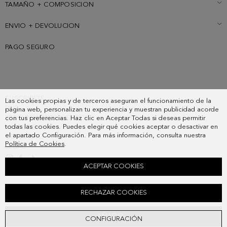
TAMAÑO + COMPOSICION
ENVIO + DEVOLUCION
PAGO SEGURO
SUSCRIBETE
Las cookies propias y de terceros aseguran el funcionamiento de la
PAIS
página web, personalizan tu experiencia y muestran publicidad acorde
PREGUNTAS FRECUENTES
con tus preferencias. Haz clic en Aceptar Todas si deseas permitir
todas las cookies. Puedes elegir qué cookies aceptar o desactivar en
MIS PEDIDOS
el apartado Configuración. Para más información, consulta nuestra
CONTACTO
Política de Cookies
.
LEGAL
ACEPTAR COOKIES
SANDALIA PLANA PIEL OCHO
RECHAZAR COOKIES
178,00 €
AÑADIR
CONFIGURACIÓN