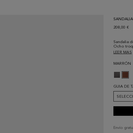
SANDALIA
208,00 €
Sandalia d
Ocho troqu
de piel. T
LEER MAS
MARRÓN
GUIA DE 
SELECC
Envío gratu