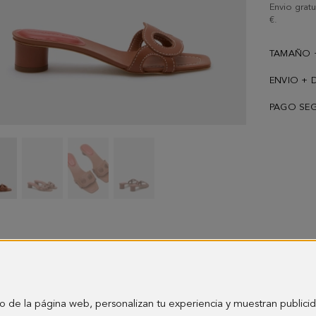
Envio grat
€.
TAMAÑO 
ENVIO + 
PAGO SE
Sandalia
Sandalia
Sandalia
Sandalia
45
45
45
45
piel
piel
piel
piel
Ocho
Ocho
Ocho
Ocho
-
-
-
-
imagen
imagen
imagen
imagen
1
2
3
4
o de la página web, personalizan tu experiencia y muestran publici