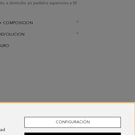
uito a domicilio en pedidos superiores a 50
+ COMPOSICION
DEVOLUCION
GURO
CONFIGURACIÓN
dad