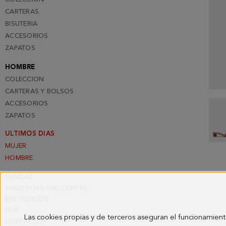
CARTERAS
BISUTERIA
ACCESORIOS
ZAPATOS
HOMBRE
COLECCION
CARTERAS Y BOLSOS
ACCESORIOS
ZAPATOS
ULTIMOS DIAS
MUJER
HOMBRE
TIENDAS
PREGUNTAS FRECUENTES
MIS PEDIDOS
PAIS
Las cookies propias y de terceros aseguran el funcionamient
CONTACTO