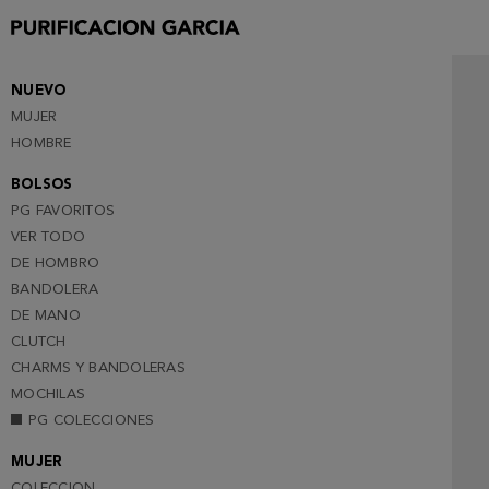
35
36
37
NUEVO
MUJER
38
HOMBRE
39
BOLSOS
40
PG FAVORITOS
41
VER TODO
DE HOMBRO
BANDOLERA
DE MANO
CLUTCH
CHARMS Y BANDOLERAS
MOCHILAS
PG COLECCIONES
MUJER
COLECCION