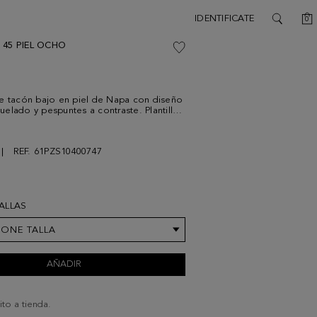
C
IDENTIFICATE
0
SEARCH
 45 PIEL OCHO
e tacón bajo en piel de Napa con diseño
elado y pespuntes a contraste. Plantilla
acón: 45 mm.
REF. 61PZS10400747
TALLAS
IONE TALLA
AÑADIR
ito a tienda.