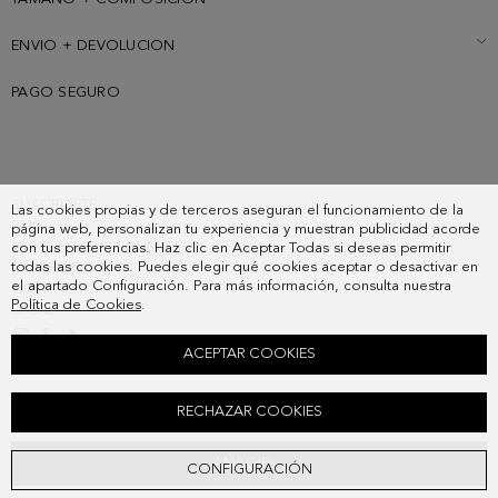
ENVIO + DEVOLUCION
PAGO SEGURO
SUSCRIBETE
Las cookies propias y de terceros aseguran el funcionamiento de la
PAIS
página web, personalizan tu experiencia y muestran publicidad acorde
PREGUNTAS FRECUENTES
con tus preferencias. Haz clic en Aceptar Todas si deseas permitir
todas las cookies. Puedes elegir qué cookies aceptar o desactivar en
MIS PEDIDOS
el apartado Configuración. Para más información, consulta nuestra
CONTACTO
Política de Cookies
.
LEGAL
ACEPTAR COOKIES
PULSERA MOONLIGHT
RECHAZAR COOKIES
48,00 €
AÑADIR
CONFIGURACIÓN