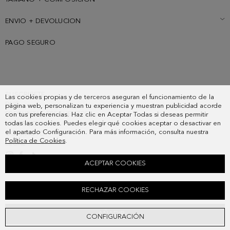
ENVIO + DEVOLUCION
PAGO SEGURO
SUSCRIBETE
Las cookies propias y de terceros aseguran el funcionamiento de la
PAIS
página web, personalizan tu experiencia y muestran publicidad acorde
PREGUNTAS FRECUENTES
con tus preferencias. Haz clic en Aceptar Todas si deseas permitir
todas las cookies. Puedes elegir qué cookies aceptar o desactivar en
MIS PEDIDOS
el apartado Configuración. Para más información, consulta nuestra
CONTACTO
Política de Cookies
.
LEGAL
ACEPTAR COOKIES
PULSERA KEYS
RECHAZAR COOKIES
48,00 €
AÑADIR
CONFIGURACIÓN