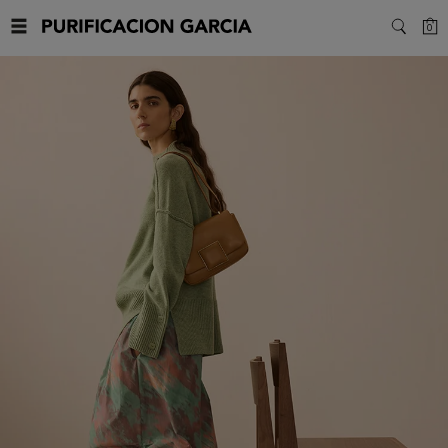
Purificacion
C
0
SEARC
Garcia