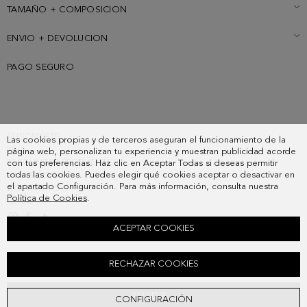
TAMAÑO + COMPOSICION
ENVIO + DEVOLUCION
PAGO SEGURO
SUSCRIBETE
Las cookies propias y de terceros aseguran el funcionamiento de la
PAIS
página web, personalizan tu experiencia y muestran publicidad acorde
PREGUNTAS FRECUENTES
con tus preferencias. Haz clic en Aceptar Todas si deseas permitir
todas las cookies. Puedes elegir qué cookies aceptar o desactivar en
MIS PEDIDOS
el apartado Configuración. Para más información, consulta nuestra
CONTACTO
Política de Cookies
.
LEGAL
ACEPTAR COOKIES
CORBATA SEDA CUBOS
RECHAZAR COOKIES
58,00 €
AÑADIR
CONFIGURACIÓN