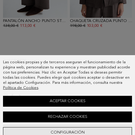
PANTALÓN ANCHO PUNTO STRETCH
- MARRÓN MACCHIATO
CHAQUETA CRUZADA PUNTO STRETCH DOBLE FAZ
PRECIO ANTERIOR:
138,00 €
PRECIO ACTUAL:
113,00 €
PRECIO ANTERIOR:
198,00 €
PRECIO ACTUAL:
103,00 €
SUSCRIBETE
Las cookies propias y de terceros aseguran el funcionamiento de la
PAIS
página web, personalizan tu experiencia y muestran publicidad acorde
PREGUNTAS FRECUENTES
con tus preferencias. Haz clic en Aceptar Todas si deseas permitir
todas las cookies. Puedes elegir qué cookies aceptar o desactivar en
MIS PEDIDOS
el apartado Configuración. Para más información, consulta nuestra
CONTACTO
Política de Cookies
.
LEGAL
ACEPTAR COOKIES
CHAQUETÓN REVERSIBLE PAÑO NYLON
RECHAZAR COOKIES
Precio anterior:
348,00 €
Precio actual:
181,00 €
AÑADIR
CONFIGURACIÓN