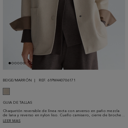
BEIGE/MARRÓN
REF. 61PM440706171
GUIA DE TALLAS
Chaquetón reversible de línea recta con anverso en paño mezcla
de lana y reverso en nylon liso. Cuello camisero, cierre de broches
personalizados esmaltados a tono en el delantero y los puños, tres
LEER MAS
bolsillos parche y bajo redondeado. Detalle de chapa de piel y