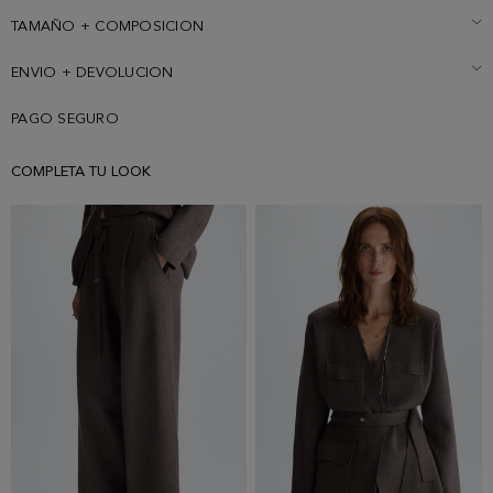
metal con Cubo PG en la espalda del anverso. La modelo mide
179 cm y lleva una talla S.
TAMAÑO + COMPOSICION
ENVIO + DEVOLUCION
PAGO SEGURO
COMPLETA TU LOOK