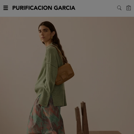
Purificacion
C
0
SEARC
Garcia