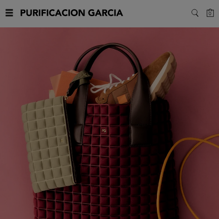
Purificacion
C
0
SEARC
Garcia