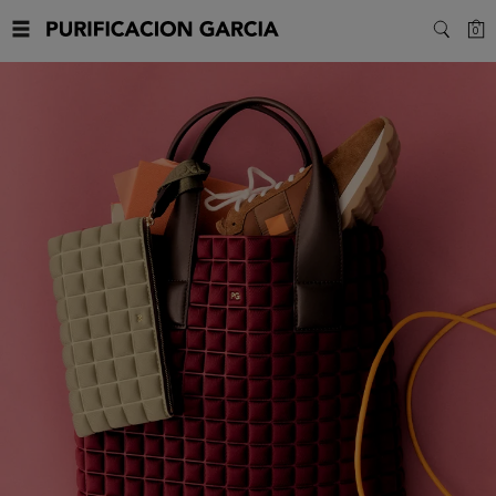
Purificacion
C
0
SEARC
Garcia