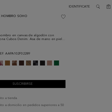
C
IDENTIFICATE
0
SEARCH
E HOMBRO SOHO
hombro en canvas de algodón con
Lona Cubos Denim. Asa de mano en piel y
bro de grosgrain, ambas extraíbles.
sonalizada con cierre de metálica en
ubo. Interior con forro completo de
EF. AAPA102F02289
un bolsillo con cierre de cremallera.
SUSCRIBIRSE
ito a tienda.
uito a domicilio en pedidos superiores a 50