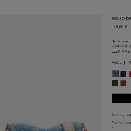
BOLSO D
148,00 €
Bolso de 
jacquard 
asa de hom
LEER MAS
Solapa per
forma de c
AZUL
R
algodón y 
Envío gratu
Envio grat
€.