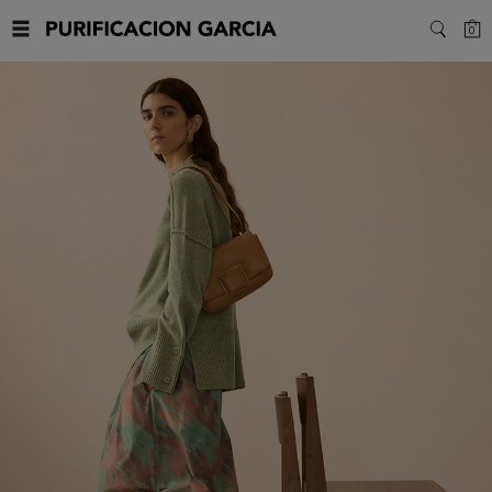
Purificacion
C
0
SEARC
Garcia