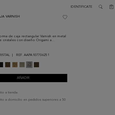
C
IDENTIFICATE
0
SEARCH
JA VARNISH
orma de caja rectangular Varnish en metal
e cristales con diseño Origami a
 Cierre de presión en forma de cubo, asa
tipo serpiente e interior de tejido a
ite llevar un móvil de medidas
ISTAL
REF. AAPA107706251
es o inferiores a 6,3 pulgadas sin funda en
AÑADIR
ito a tienda.
uito a domicilio en pedidos superiores a 50