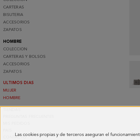
CARTERAS
BISUTERIA
ACCESORIOS
ZAPATOS
HOMBRE
COLECCION
CARTERAS Y BOLSOS
ACCESORIOS
ZAPATOS
ULTIMOS DIAS
MUJER
HOMBRE
TIENDAS
PREGUNTAS FRECUENTES
MIS PEDIDOS
PAIS
Las cookies propias y de terceros aseguran el funcionamient
CONTACTO