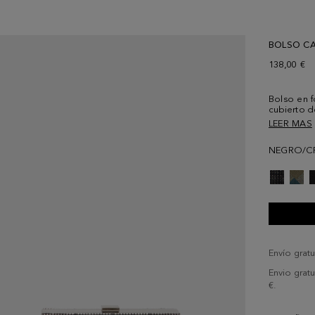
BOLSO CA
138,00 €
Bolso en f
cubierto d
contraste.
LEER MAS
de cadena 
tono. Perm
NEGRO/CR
equivalent
su interior.
Envío gratu
Envio grat
€.