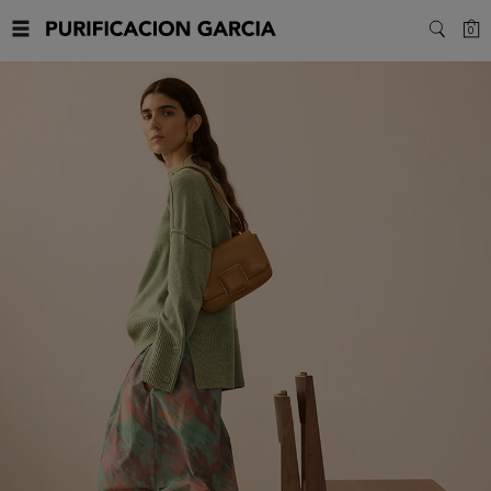
Purificacion
C
0
SEARC
Garcia