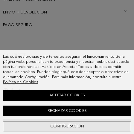
ENVIO + DEVOLUCION
PAGO SEGURO
SUSCRIBETE
Las cookies propias y de terceros aseguran el funcionamiento de la
PAIS
página web, personalizan tu experiencia y muestran publicidad acorde
PREGUNTAS FRECUENTES
con tus preferencias. Haz clic en Aceptar Todas si deseas permitir
todas las cookies. Puedes elegir qué cookies aceptar o desactivar en
MIS PEDIDOS
el apartado Configuración. Para más información, consulta nuestra
CONTACTO
Política de Cookies
.
LEGAL
ACEPTAR COOKIES
SKINNY SEDA 8 GARDENIAS
RECHAZAR COOKIES
48,00 €
SUSCRIBIRSE
CONFIGURACIÓN