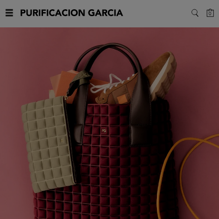
Purificacion
C
0
SEARC
Garcia