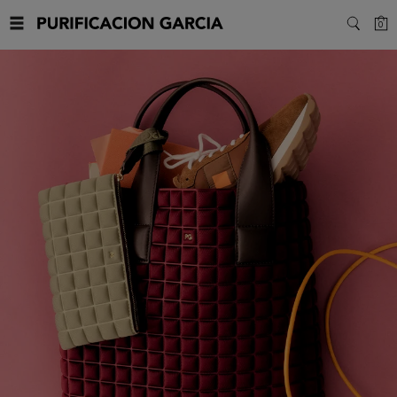
Purificacion
C
0
SEARC
Garcia