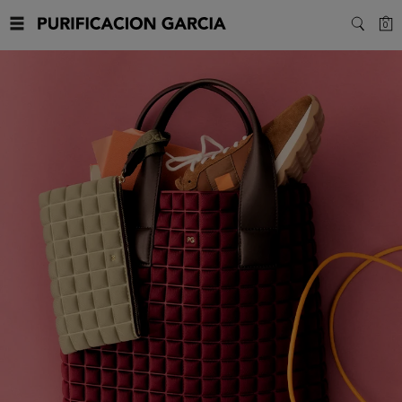
Purificacion
C
0
SEARC
Garcia