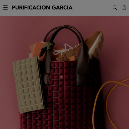
Purificacion
C
0
SEARC
Garcia