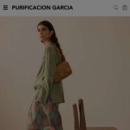
Purificacion
C
0
SEARC
Garcia