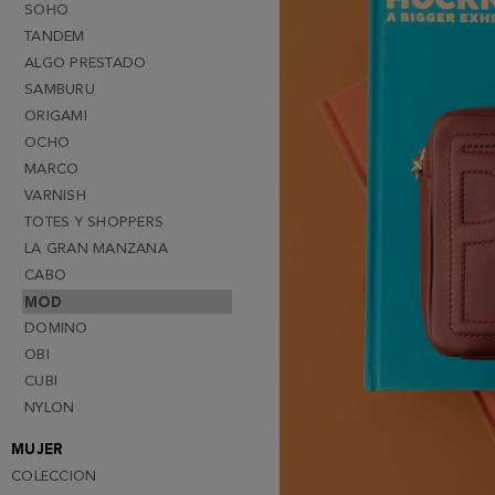
SOHO
TANDEM
ALGO PRESTADO
SAMBURU
ORIGAMI
OCHO
MARCO
VARNISH
TOTES Y SHOPPERS
LA GRAN MANZANA
CABO
MOD
DOMINO
OBI
CUBI
NYLON
MUJER
COLECCION