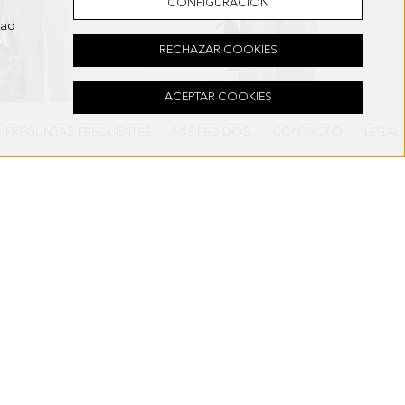
CONFIGURACIÓN
dad
o
RECHAZAR COOKIES
ACEPTAR COOKIES
PREGUNTAS FRECUENTES
MIS PEDIDOS
CONTACTO
LEGAL
RREL ALGODÓN TENCEL
PANTALÓN GLOBO ALGODÓN
4.980,00 MXN