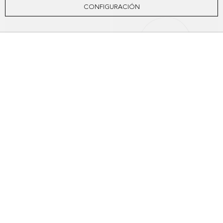
CONFIGURACIÓN
BOLSO DE HOMBRO ALGO PRESTADO
BOLSO DE HOMBRO ALGO PRESTADO
198,00 €
248,00 €