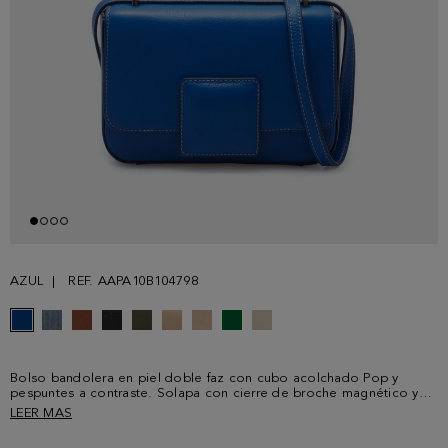
AZUL
REF. AAPA10B104798
Bolso bandolera en piel doble faz con cubo acolchado Pop y
pespuntes a contraste. Solapa con cierre de broche magnético y
asa bandolera ajustable en piel a tono. Interior con forro completo
LEER MAS
de algodón y lino con un bolsillo de cremallera. Detalle de cubo
metálico con logo PG grabado en parte posterior.