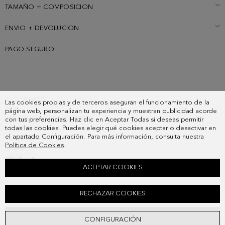
TAMAÑO + COMPOSICION
ENVIO + DEVOLUCION
PAGO SEGURO
SUSCRIBETE
Las cookies propias y de terceros aseguran el funcionamiento de la
PAIS
página web, personalizan tu experiencia y muestran publicidad acorde
PREGUNTAS FRECUENTES
con tus preferencias. Haz clic en Aceptar Todas si deseas permitir
todas las cookies. Puedes elegir qué cookies aceptar o desactivar en
MIS PEDIDOS
el apartado Configuración. Para más información, consulta nuestra
CONTACTO
Política de Cookies
.
LEGAL
ACEPTAR COOKIES
BOLSO BANDOLERA DOMINO
RECHAZAR COOKIES
5.480,00 MXN
AÑADIR
CONFIGURACIÓN