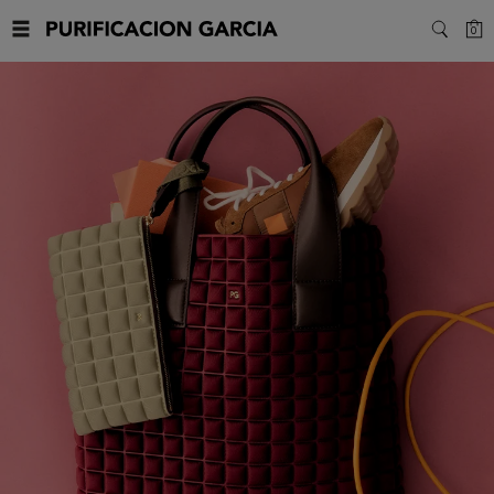
Purificacion
C
0
SEARC
Garcia