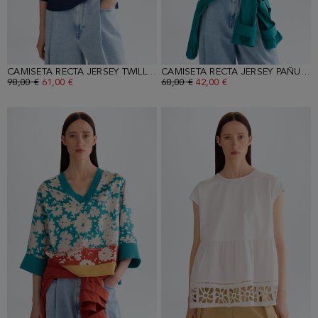
CAMISETA RECTA JERSEY TWILL ESTAMPADO
CAMISETA RECTA JERSEY PAÑUELO
PRECIO ANTERIOR:
98,00 €
PRECIO ACTUAL:
61,00 €
PRECIO ANTERIOR:
68,00 €
PRECIO ACTUAL:
42,00 €