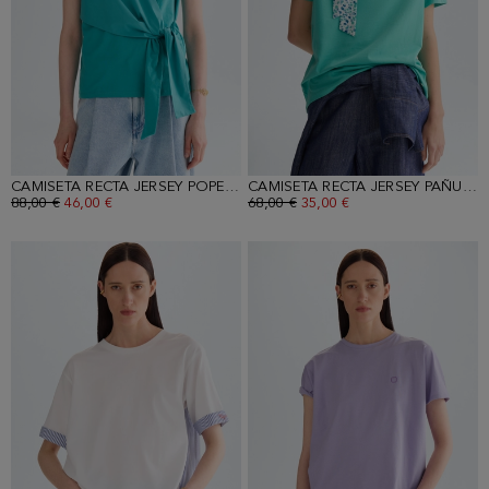
CAMISETA RECTA JERSEY POPELÍN
CAMISETA RECTA JERSEY PAÑUELO
PRECIO ANTERIOR:
88,00 €
PRECIO ACTUAL:
46,00 €
PRECIO ANTERIOR:
68,00 €
PRECIO ACTUAL:
35,00 €