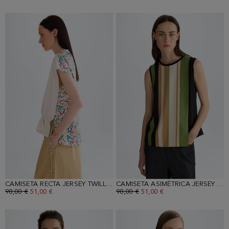
CAMISETA RECTA JERSEY TWILL ESTAMPADO UNTYPED
CAMISETA ASIMÉTRICA JERSEY CREPÉ ESTAMPADO
PRECIO ANTERIOR:
98,00 €
PRECIO ACTUAL:
51,00 €
PRECIO ANTERIOR:
98,00 €
PRECIO ACTUAL:
51,00 €