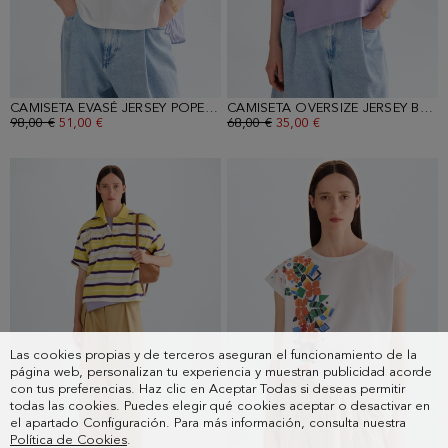
CAMISETA EVASÉ JERSEY POPELÍN RAYAS
CAMISETA OVERSIZE JERSEY BAJO ASIMÉTRICO
PRECIO ANTERIOR:
98,00 €
PRECIO ACTUAL:
51,00 €
PRECIO ANTERIOR:
68,00 €
PRECIO ACTUAL:
35,00 €
Las cookies propias y de terceros aseguran el funcionamiento de la
página web, personalizan tu experiencia y muestran publicidad acorde
con tus preferencias. Haz clic en Aceptar Todas si deseas permitir
todas las cookies. Puedes elegir qué cookies aceptar o desactivar en
el apartado Configuración. Para más información, consulta nuestra
Política de Cookies
.