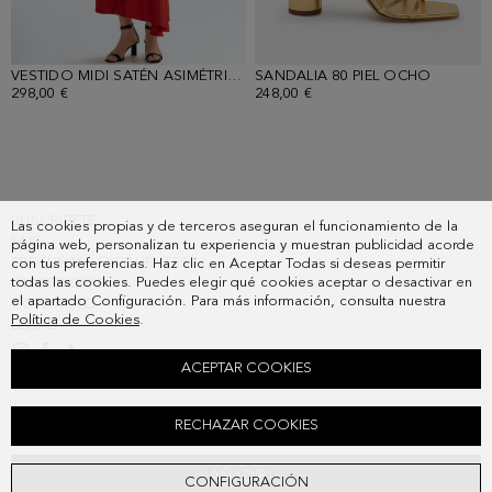
VESTIDO MIDI SATÉN ASIMÉTRICO OBI
SANDALIA 80 PIEL OCHO
- ROJO
- ORO
298,00 €
248,00 €
SUSCRIBETE
Las cookies propias y de terceros aseguran el funcionamiento de la
PAIS
página web, personalizan tu experiencia y muestran publicidad acorde
PREGUNTAS FRECUENTES
con tus preferencias. Haz clic en Aceptar Todas si deseas permitir
todas las cookies. Puedes elegir qué cookies aceptar o desactivar en
MIS PEDIDOS
el apartado Configuración. Para más información, consulta nuestra
CONTACTO
Política de Cookies
.
LEGAL
ACEPTAR COOKIES
VESTIDO LARGO BAMBULA ESTAMPADO OBI
RECHAZAR COOKIES
378,00 €
AÑADIR
CONFIGURACIÓN