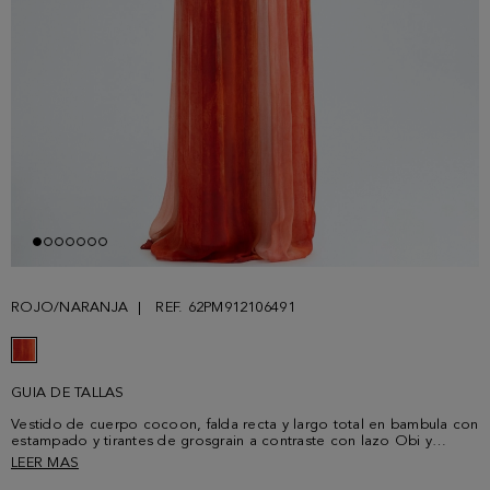
ROJO/NARANJA
REF. 62PM912106491
GUIA DE TALLAS
Vestido de cuerpo cocoon, falda recta y largo total en bambula con
estampado y tirantes de grosgrain a contraste con lazo Obi y
pasador metálico personalizado. Escote recto, cierre de cremallera
LEER MAS
invisible y corchete en la espalda y forro interior. La modelo mide