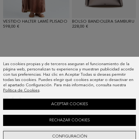
VESTIDO HALTER LAMÉ PLISADO
- ORO ROSA
BOLSO BANDOLERA SAMBURU
-
598,00 €
228,00 €
SUSCRIBETE
Las cookies propias y de terceros aseguran el funcionamiento de la
PAIS
página web, personalizan tu experiencia y muestran publicidad acorde
PREGUNTAS FRECUENTES
con tus preferencias. Haz clic en Aceptar Todas si deseas permitir
todas las cookies. Puedes elegir qué cookies aceptar o desactivar en
MIS PEDIDOS
el apartado Configuración. Para más información, consulta nuestra
CONTACTO
Política de Cookies
.
LEGAL
ACEPTAR COOKIES
VESTIDO ENTALLADO TWILL ESTAMPADO
RECHAZAR COOKIES
348,00 €
AÑADIR
CONFIGURACIÓN