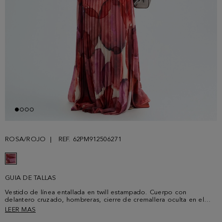
ROSA/ROJO
REF. 62PM912506271
GUIA DE TALLAS
Vestido de línea entallada en twill estampado. Cuerpo con
delantero cruzado, hombreras, cierre de cremallera oculta en el
lateral y manga larga con abertura en el puño. Corte en cintura con
LEER MAS
caderín plisado y falda larga plisada con abertura en el lateral