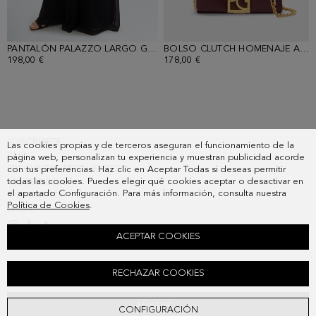
PANTALÓN PALAZZO LARGO GEORGETTE
- NEGRO
BOLSO CLUTCH HOMENAJE ACOLCHADO
198,00 €
178,00 €
SUSCRIBETE
Las cookies propias y de terceros aseguran el funcionamiento de la
PAIS
página web, personalizan tu experiencia y muestran publicidad acorde
PREGUNTAS FRECUENTES
con tus preferencias. Haz clic en Aceptar Todas si deseas permitir
todas las cookies. Puedes elegir qué cookies aceptar o desactivar en
MIS PEDIDOS
el apartado Configuración. Para más información, consulta nuestra
CONTACTO
Política de Cookies
.
LEGAL
ACEPTAR COOKIES
TOP RECTO RED LENTEJUELAS BAMBULA
RECHAZAR COOKIES
198,00 €
AÑADIR
CONFIGURACIÓN