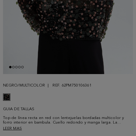
NEGRO/MULTICOLOR
REF. 62PM750106361
GUIA DE TALLAS
Top de línea recta en red con lentejuelas bordadas multicolor y
forro interior en bambula. Cuello redondo y manga larga. La
modelo mide 178 cm y lleva una talla S.
LEER MAS