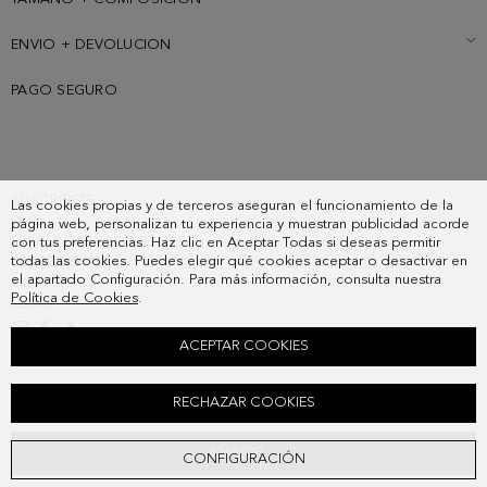
ENVIO + DEVOLUCION
PAGO SEGURO
SUSCRIBETE
Las cookies propias y de terceros aseguran el funcionamiento de la
PAIS
página web, personalizan tu experiencia y muestran publicidad acorde
PREGUNTAS FRECUENTES
con tus preferencias. Haz clic en Aceptar Todas si deseas permitir
todas las cookies. Puedes elegir qué cookies aceptar o desactivar en
MIS PEDIDOS
el apartado Configuración. Para más información, consulta nuestra
CONTACTO
Política de Cookies
.
LEGAL
ACEPTAR COOKIES
TERMO DE CAFÉ PG
RECHAZAR COOKIES
28,00 €
AÑADIR
CONFIGURACIÓN