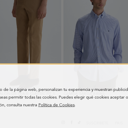
o de la página web, personalizan tu experiencia y muestran publici
PANTALÓN DE TRAJE CLASSIC FIT SARGA ALGODÓN
CAMISA SARGA RAYAS
- CAMEL CLARO
- AZUL/BLA
seas permitir todas las cookies. Puedes elegir qué cookies aceptar 
0 €
98,00 €
ón, consulta nuestra
Política de Cookies
.
SUSCRIBETE
PAIS