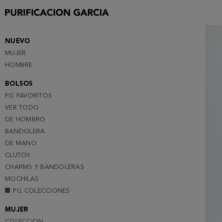
S
M
L
NUEVO
MUJER
XL
HOMBRE
XXL
BOLSOS
PG FAVORITOS
VER TODO
DE HOMBRO
BANDOLERA
DE MANO
CLUTCH
CHARMS Y BANDOLERAS
MOCHILAS
PG COLECCIONES
MUJER
COLECCION