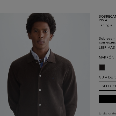
SOBRECA
PIMA
158,00 €
Sobrecamis
con estruc
metálicos 
LEER MAS
vivo. Puño
y pespunt
MARRÓN
cubo bord
mide 189 c
GUIA DE 
SELECC
Envío gratu