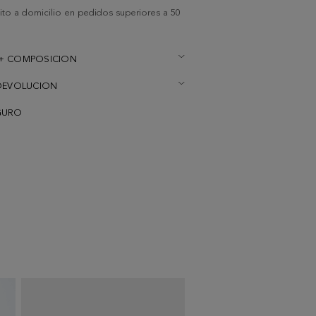
uito a domicilio en pedidos superiores a 50
+ COMPOSICION
DEVOLUCION
GURO