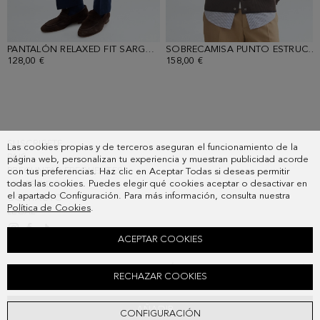
PANTALÓN RELAXED FIT SARGA ALGODÓN
- AZUL MARINO
SOBRECAMISA PUNTO ESTRUCTURA ALGODÓN PIMA
128,00 €
158,00 €
SUSCRIBETE
Las cookies propias y de terceros aseguran el funcionamiento de la
PAIS
página web, personalizan tu experiencia y muestran publicidad acorde
PREGUNTAS FRECUENTES
con tus preferencias. Haz clic en Aceptar Todas si deseas permitir
todas las cookies. Puedes elegir qué cookies aceptar o desactivar en
MIS PEDIDOS
el apartado Configuración. Para más información, consulta nuestra
CONTACTO
Política de Cookies
.
LEGAL
ACEPTAR COOKIES
SOBRECAMISA ESTRUCTURA NYLON TÉCNICO
RECHAZAR COOKIES
268,00 €
AÑADIR
CONFIGURACIÓN