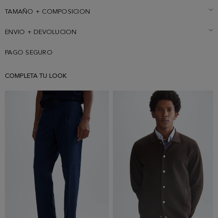
Canesú en la espalda y forro interior con bolsillo parche. Detalle de
logo cubo bordado a contraste bajo cuello y parche de goma con
TAMAÑO + COMPOSICION
Cubo PG en la manga izquierda. El modelo mide 189 cm y lleva una
talla M.
ENVIO + DEVOLUCION
PAGO SEGURO
COMPLETA TU LOOK