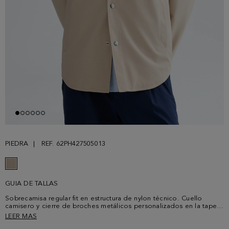
PIEDRA
REF. 62PH427505013
GUIA DE TALLAS
Sobrecamisa regular fit en estructura de nylon técnico. Cuello
camisero y cierre de broches metálicos personalizados en la tapeta
frontal y los puños. Un bolsillo parche con tapeta y broche en el
LEER MAS
pecho y bolsillos laterales de vivo con Cinta PG en el interior.