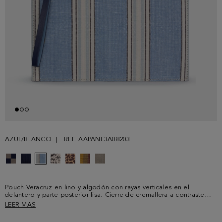
AZUL/BLANCO
REF. AAPANE3A08203
Pouch Veracruz en lino y algodón con rayas verticales en el
delantero y parte posterior lisa. Cierre de cremallera a contraste
con tirador de piel y forro interior de algodón. Logo PG y logo
LEER MAS
cubo metálicos en la parte delantera y posterior.