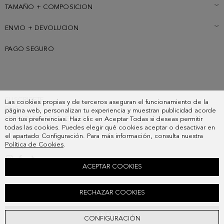
TAMAÑO + COMPOSICION
ENVIO + DEVOLUCION
PAGO SEGURO
SUSCRIBETE
Las cookies propias y de terceros aseguran el funcionamiento de la
PAIS
página web, personalizan tu experiencia y muestran publicidad acorde
PREGUNTAS FRECUENTES
con tus preferencias. Haz clic en Aceptar Todas si deseas permitir
todas las cookies. Puedes elegir qué cookies aceptar o desactivar en
MIS PEDIDOS
el apartado Configuración. Para más información, consulta nuestra
CONTACTO
Política de Cookies
.
LEGAL
ACEPTAR COOKIES
POUCH VERACRUZ
RECHAZAR COOKIES
58,00 €
AÑADIR
CONFIGURACIÓN