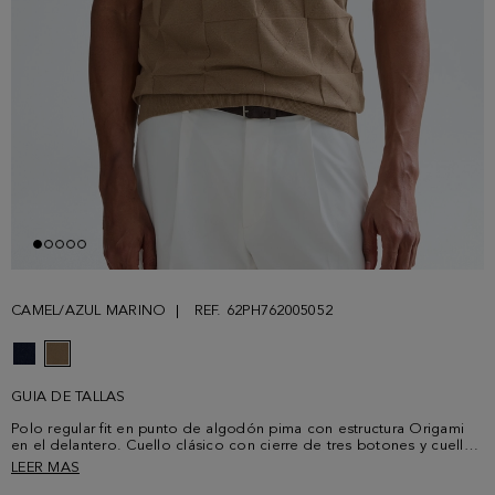
CAMEL/AZUL MARINO
REF. 62PH762005052
GUIA DE TALLAS
Polo regular fit en punto de algodón pima con estructura Origami
en el delantero. Cuello clásico con cierre de tres botones y cuello,
puños y bajo acanalados. Cuello y puños a contraste con perfil a
LEER MAS
contraste. Pespuntes a contraste en los hombros y logo cubo