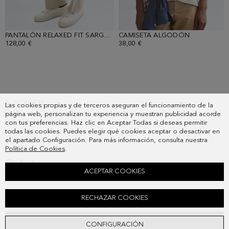
PANTALÓN RELAXED FIT SARGA ALGODÓN
CAMISETA ALGODÓN
- ARENA
- BEIGE
128,00 €
38,00 €
SUSCRIBETE
Las cookies propias y de terceros aseguran el funcionamiento de la
PAIS
página web, personalizan tu experiencia y muestran publicidad acorde
PREGUNTAS FRECUENTES
con tus preferencias. Haz clic en Aceptar Todas si deseas permitir
todas las cookies. Puedes elegir qué cookies aceptar o desactivar en
MIS PEDIDOS
el apartado Configuración. Para más información, consulta nuestra
CONTACTO
Política de Cookies
.
LEGAL
ACEPTAR COOKIES
POLO PUNTO ESTRUCTURA ORIGAMI
RECHAZAR COOKIES
98,00 €
AÑADIR
CONFIGURACIÓN