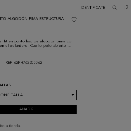
C
IDENTIFICATE
0
SEARCH
NTO ALGODÓN PIMA ESTRUCTURA
ar fit en punto liso de algodón pima con
 en el delantero. Cuello polo abierto,
a y cuello, puños y bajo acanalados.
 a contraste en el cuello, la tapeta y los
go cubo bordado a contraste en el bajo
REF. 62PH762205062
 El modelo mide 189 cm y lleva una
TALLAS
IONE TALLA
AÑADIR
ito a tienda.