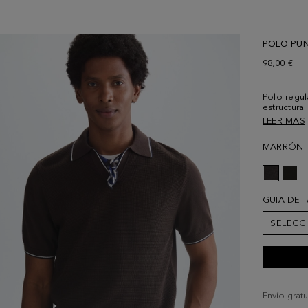
POLO PU
98,00 €
Polo regul
estructura
manga cort
LEER MAS
Doble raya
puños. Lo
MARRÓN
delantero.
talla M.
GUIA DE 
SELECC
Envío gratu