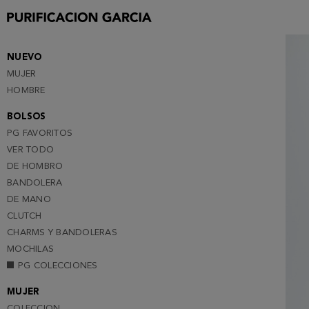
S
M
L
NUEVO
MUJER
XL
HOMBRE
XXL
BOLSOS
PG FAVORITOS
VER TODO
DE HOMBRO
BANDOLERA
DE MANO
CLUTCH
CHARMS Y BANDOLERAS
MOCHILAS
PG COLECCIONES
MUJER
COLECCION