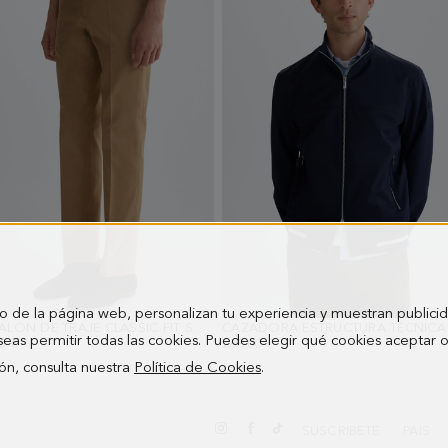
o de la página web, personalizan tu experiencia y muestran publici
PANTALÓN DE TRAJE CLASSIC FIT SARGA ALGODÓN
CAZADORA ESTRUCTURA TÉCNICA
- CAMEL CLARO
seas permitir todas las cookies. Puedes elegir qué cookies aceptar 
0 €
268,00 €
ón, consulta nuestra
Política de Cookies
.
SUSCRIBETE
PAIS