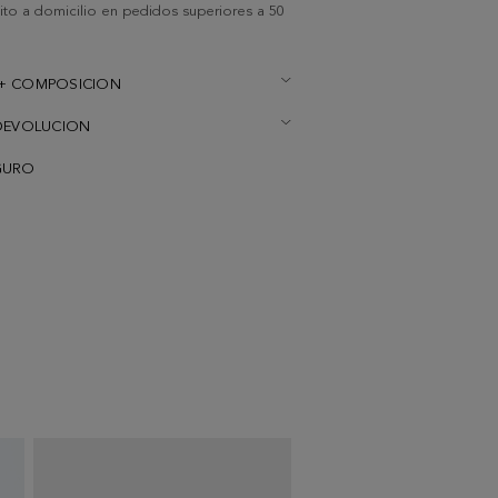
uito a domicilio en pedidos superiores a 50
+ COMPOSICION
DEVOLUCION
GURO