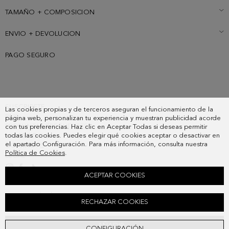
TAMAÑO + COMPOSICION
ENVIO + DEVOLUCION
PAGO SEGURO
SUSCRIBETE
Las cookies propias y de terceros aseguran el funcionamiento de la
PAIS
página web, personalizan tu experiencia y muestran publicidad acorde
PREGUNTAS FRECUENTES
con tus preferencias. Haz clic en Aceptar Todas si deseas permitir
todas las cookies. Puedes elegir qué cookies aceptar o desactivar en
MIS PEDIDOS
el apartado Configuración. Para más información, consulta nuestra
CONTACTO
Política de Cookies
.
LEGAL
ACEPTAR COOKIES
POLO PIQUÉ MÉLANGE
RECHAZAR COOKIES
48,00 €
AÑADIR
CONFIGURACIÓN