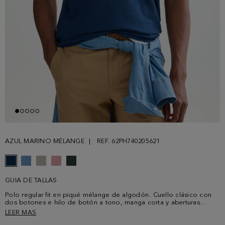
AZUL MARINO MÉLANGE
REF. 62PH740205621
GUIA DE TALLAS
Polo regular fit en piqué mélange de algodón. Cuello clásico con
dos botones e hilo de botón a tono, manga corta y aberturas
laterales. Logo cubo bordado a tono en el pecho. El modelo mide
LEER MAS
189 cm y lleva una talla M.